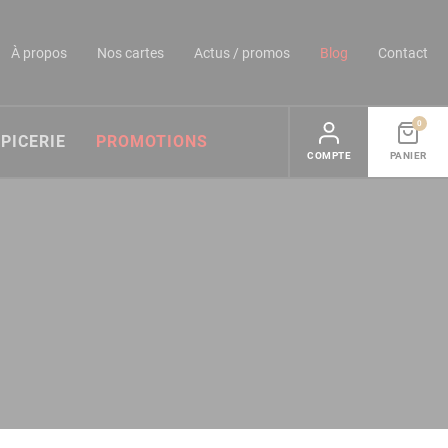
À propos
Nos cartes
Actus / promos
Blog
Contact
0
ÉPICERIE
PROMOTIONS
COMPTE
PANIER