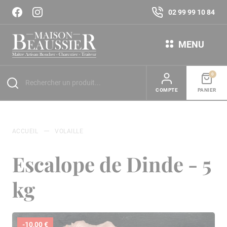
02 99 99 10 84
MENU
0
COMPTE
PANIER
ACCUEIL
VOLAILLE
Escalope de Dinde - 5
kg
-10,00 €