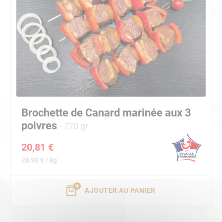
Brochette de Canard marinée aux 3
poivres
720 gr
20,81 €
28,90 € / kg
AJOUTER AU PANIER