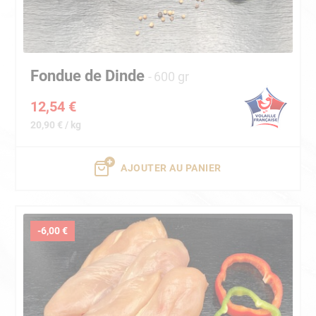
Fondue de Dinde
600 gr
12,54 €
20,90 € / kg
AJOUTER AU PANIER
-6,00 €