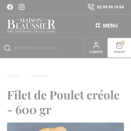
02 99 99 10 84
MENU
0
COMPTE
PANIER
ACCUEIL
VOLAILLE
Filet de Poulet créole
- 600 gr