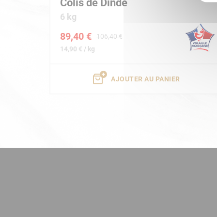
Colis de Dinde
6 kg
89,40 €
106,40 €
14,90 € / kg
AJOUTER AU PANIER