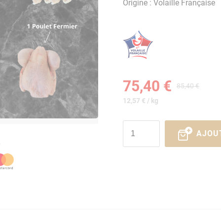
Origine : Volaille Française
75,40 €
85,40 €
12,57 € / kg
AJOU
é