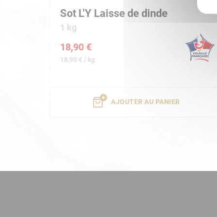
Sot L'Y Laisse de dinde
1 kg
18,90 €
18,90 € / kg
AJOUTER AU PANIER