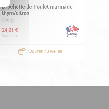
Brochette de Poulet marinade
thym/citron
900 gr
24,21 €
26,90 € / kg
AJOUTER AU PANIER