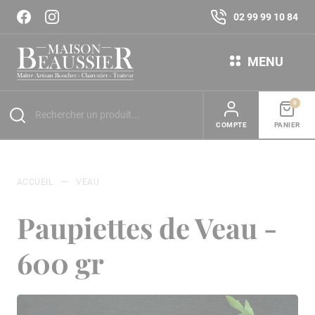
02 99 99 10 84
MENU
0
COMPTE
PANIER
ACCUEIL
VEAU
Paupiettes de Veau -
600 gr