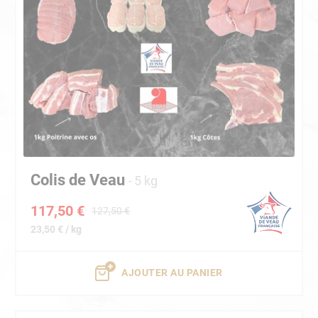
Colis de Veau
5 kg
117,50 €
127,50 €
23,50 € / kg
AJOUTER AU PANIER