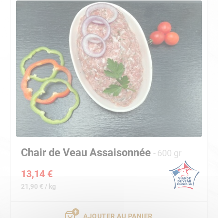
Chair de Veau Assaisonnée
600 gr
13,14 €
21,90 € / kg
AJOUTER AU PANIER