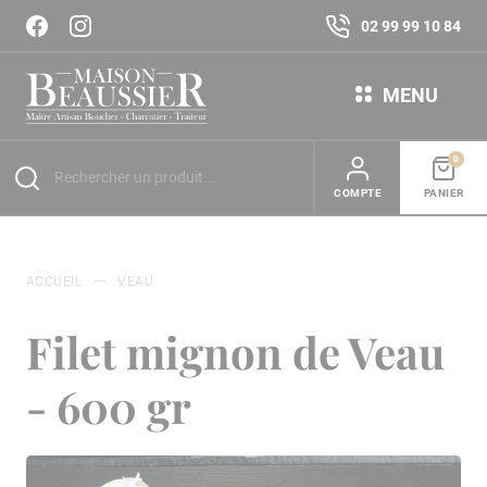
02 99 99 10 84
MENU
0
COMPTE
PANIER
ACCUEIL
VEAU
Filet mignon de Veau
- 600 gr