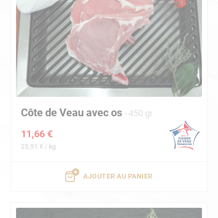
Côte de Veau avec os
450 gr
11,66 €
25,91 € / kg
AJOUTER AU PANIER