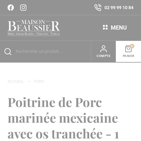
02 99 99 10 84
MENU
0
COMPTE
PANIER
ACCUEIL
PORC
Poitrine de Porc
marinée mexicaine
avec os tranchée - 1