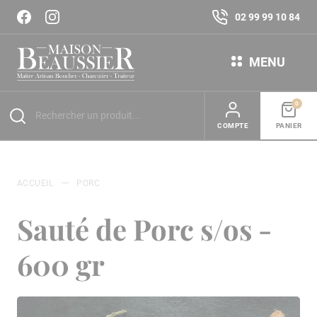
02 99 99 10 84
MENU
0
COMPTE
PANIER
ACCUEIL
PORC
Sauté de Porc s/os -
600 gr