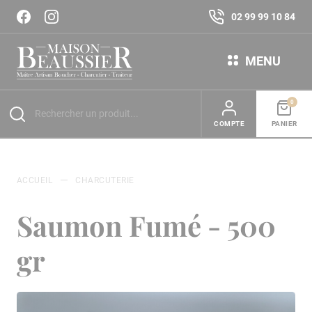
02 99 99 10 84
MENU
0
COMPTE
PANIER
ACCUEIL
CHARCUTERIE
Saumon Fumé - 500
gr