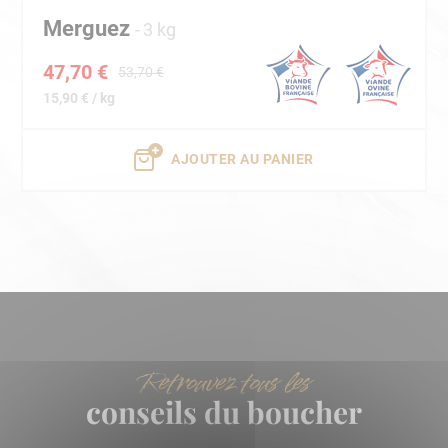
Merguez
3 kg
47,70 €
53,70 €
15,90 € / kg
AJOUTER AU PANIER
Retrouvez tous les
conseils du boucher