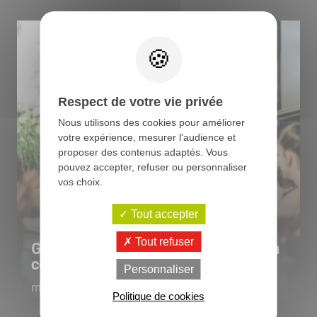
Respect de votre vie privée
Nous utilisons des cookies pour améliorer
votre expérience, mesurer l'audience et
proposer des contenus adaptés. Vous
pouvez accepter, refuser ou personnaliser
vos choix.
Tout accepter
Tout refuser
Guide pratique : comment choisir un
colis de viande pour toute la...
Personnaliser
mardi 7 juillet 2026
Politique de cookies