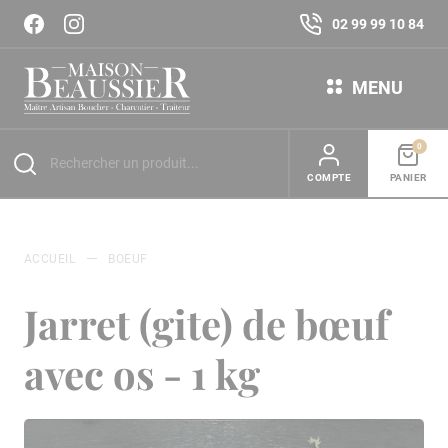
02 99 99 10 84
MENU
0
COMPTE
PANIER
ACCUEIL
BOEUF
Jarret (gite) de bœuf
avec os - 1 kg