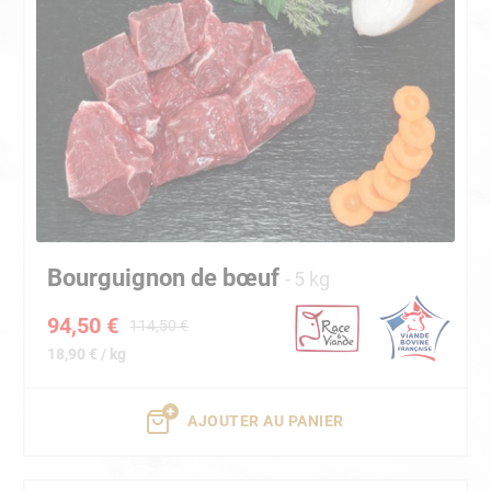
Bourguignon de bœuf
5 kg
94,50 €
114,50 €
18,90 € / kg
AJOUTER AU PANIER