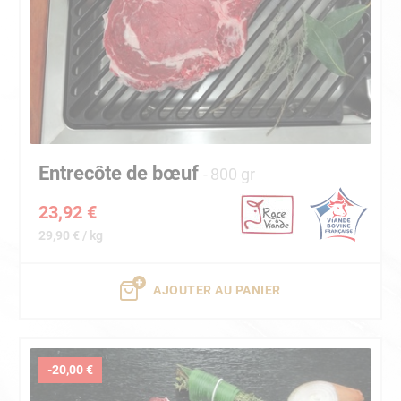
Entrecôte de bœuf
800 gr
23,92 €
29,90 € / kg
AJOUTER AU PANIER
-20,00 €