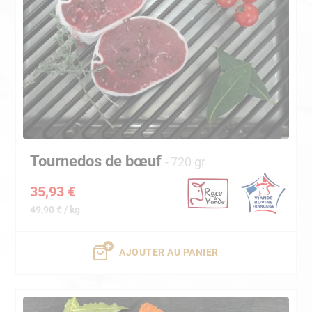
Tournedos de bœuf
720 gr
35,93 €
49,90 € / kg
AJOUTER AU PANIER