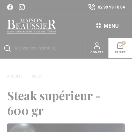
02 99 99 10 84
MENU
0
COMPTE
PANIER
ACCUEIL
BOEUF
Steak supérieur -
600 gr