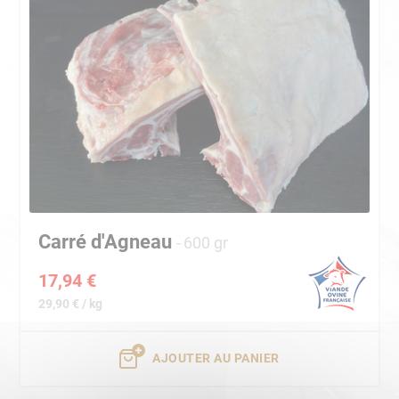
Carré d'Agneau
600 gr
17,94 €
29,90 € / kg
AJOUTER AU PANIER