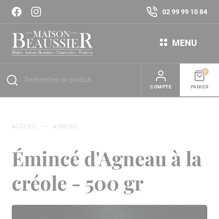
02 99 99 10 84
MENU
0
COMPTE
PANIER
ACCUEIL
AGNEAU
Émincé d'Agneau à la
créole - 500 gr