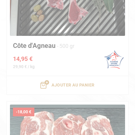
Côte d'Agneau
500 gr
14,95 €
29,90 € / kg
AJOUTER AU PANIER
-18,00 €